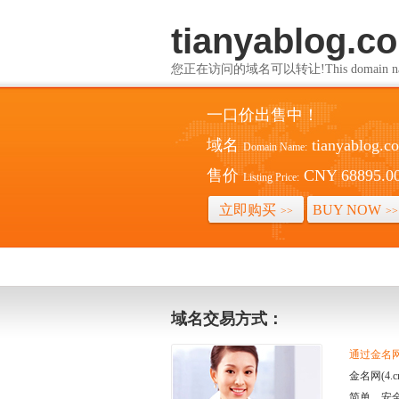
tianyablog.c
您正在访问的域名可以转让!This domain name i
一口价出售中！
域名
tianyablog.c
Domain Name:
售价
CNY 68895.0
Listing Price:
立即购买
BUY NOW
>>
>>
域名交易方式：
通过金名网(
金名网(4
简单、安