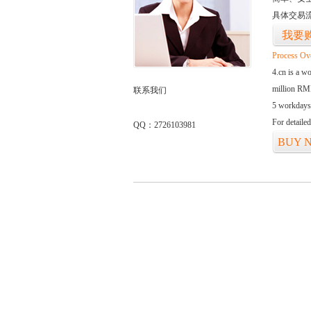
具体交易
我要
Process Ov
4.cn is a w
million RMB
联系我们
5 workdays
For detaile
QQ：2726103981
BUY 