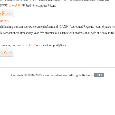
流程可
“点击这里”
查看或咨询support@4.cn。
购买
>>
erview:
orld leading domain escrow service platform and ICANN-Accredited Registrar, with 6 years ri
 transaction volume every year. We promise our clients with professional, safe and easy third-
.
d process, you can
“visit here”
or contact support@4.cn.
NOW
>>
Copyright © 1998 -2025 www.tianyablog.com All Rights Reserved
51La